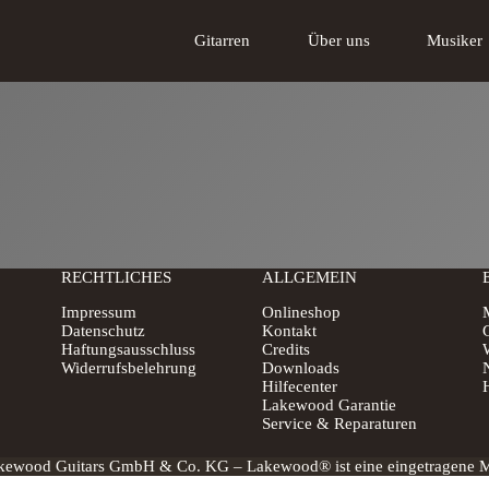
Gitarren
Über uns
Musiker
Akustikgitarren
Über uns
Tschabo E-Gitarre
Das Lakewood
Gi
RECHTLICHES
ALLGEMEIN
Impressum
Onlineshop
Datenschutz
Kontakt
G
Haftungsausschluss
Credits
Widerrufsbelehrung
Downloads
Hilfecenter
H
Lakewood Garantie
Service & Reparaturen
ewood Guitars GmbH & Co. KG – Lakewood® ist eine eingetragene Ma