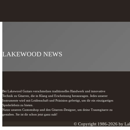
LAKEWOOD NEWS
Bei Lakewood Guitars verschmelzen traditionelles Handwerk und innovative 
Technik zu Gitarren, die in Klang und Erscheinung herausragen. Jedes unserer 
Instrumente wird mit Leidenschaft und Präzision gefertigt, um dir ein einzigartiges 
Spielerlebnis zu bieten.

Nutze unseren Customshop und den Gitarren-Designer, um deine Traumgitarre zu 
gestalten. Sie ist dir schon jetzt ganz nah!
© Copyright 1986-2026 by Lak