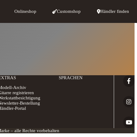
Onlineshop
Customshop
Händler finden
 Team
tarre registrieren
Philosophie & ökologische Aspekte
Showroom
Customshop
Gitarren-Designer
Werkstattbesichtigung
Galeri
EXTRAS
SPRACHEN
Modell-Archiv
itarre registrieren
Werkstattbesichtigung
Newsletter-Bestellung
ändler-Portal
rke – alle Rechte vorbehalten