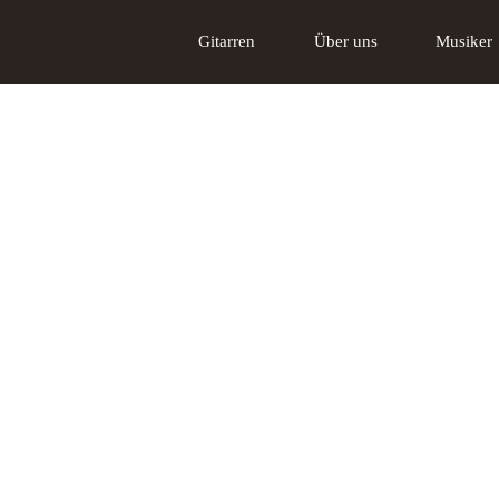
Gitarren
Über uns
Musiker
Akustikgitarren
Über uns
Tschabo E-Gitarre
Das Lakewood
Gi