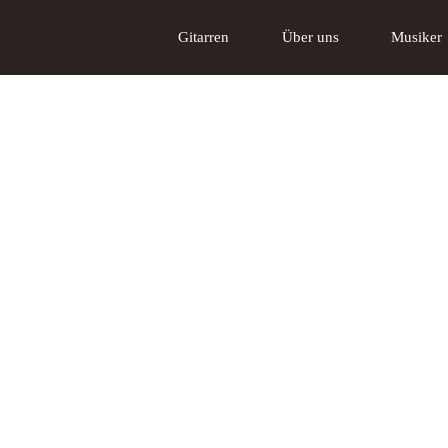
Gitarren
Über uns
Musiker
Akustikgitarren
Über uns
Tschabo E-Gitarre
Das Lakewood
Gi