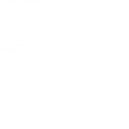
A-36 CP Crossover
Decke
AAA Zeder
Boden & Zargen
Zypresse
Cutaway
rund
Halsbreite am Sattel
46 mm
Mensur
650 mm
Tonabnehmer System
L.R. Baggs Anthem
3.151,20 €
inkl. 19% MwSt. (DE)