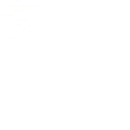
rund
Halsbreite am Sattel
46 mm
Mensur
650 mm
Tonabnehmer System
L.R. Baggs Anthem SL Classical
2.826,00 €
inkl. 19% MwSt. (DE)