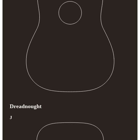
Dreadnought
J