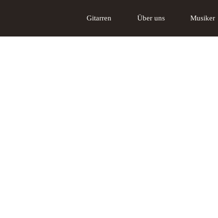
Gitarren
Über uns
Musiker
Akustikgitarren
Über uns
Tschabo E-Gitarre
Das Lakewood
Gi