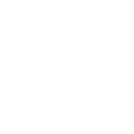
Halsbreite am Sattel
44 mm
Mensur
630 mm
Tonabnehmer System
kein
3.523,12 €
inkl. 19% MwSt. (DE)