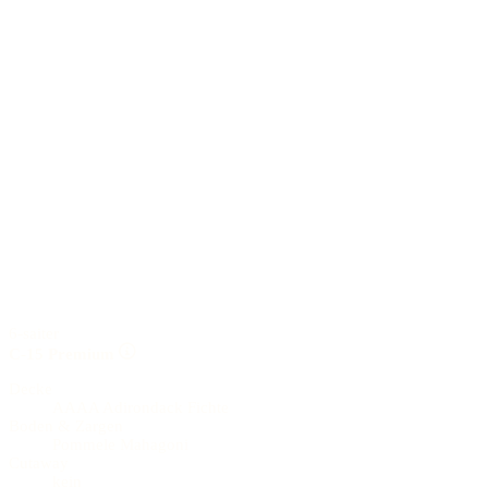
6-saiter
C-15 Premium
Decke
AAAA Adirondack Fichte
Boden & Zargen
Pommele Mahagoni
Cutaway
kein