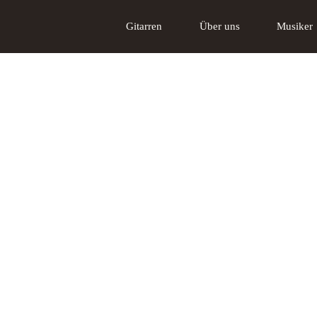
Gitarren
Über uns
Musiker
Akustikgitarren
Über uns
Tschabo E-Gitarre
Das Lakewood
Gi