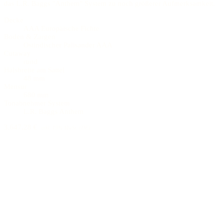
das L.R. Baggs "Anthem" System zu noch größerer Aufmerksamkeit.
Decke
AAA Europäische Fichte
Boden & Zargen
Ostindischer Palisander AAA
Cutaway
rund
Halsbreite am Sattel
48 mm
Mensur
680 mm
Tonabnehmer System
L.R. Baggs Anthem
3.647,28 €
inkl. 19% MwSt. (DE)