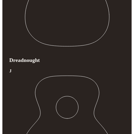
Dreadnought
J