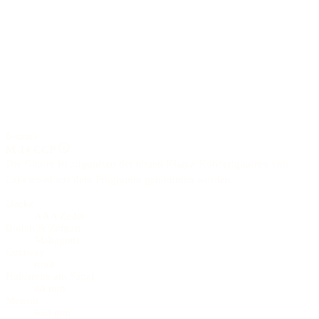
6-saiter
M-14 CCP
Die Gitarre ist zugunsten der neuen Khaya-Konzertgitarren von
Lakewood aus dem Programm genommen worden.
Decke
AAA Zeder
Boden & Zargen
Mahagoni
Cutaway
rund
Halsbreite am Sattel
48 mm
Mensur
650 mm