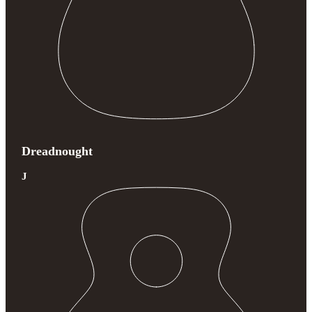
Dreadnought
J