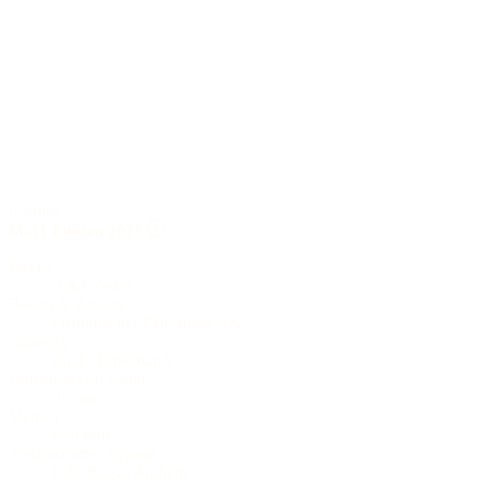
6-saiter
M-31 Edition 2019
Decke
AAA Zeder
Boden & Zargen
Ostindischer Palisander AA
Cutaway
rund / Linkshand
Halsbreite am Sattel
45 mm
Mensur
650 mm
Tonabnehmer System
L.R. Baggs Anthem