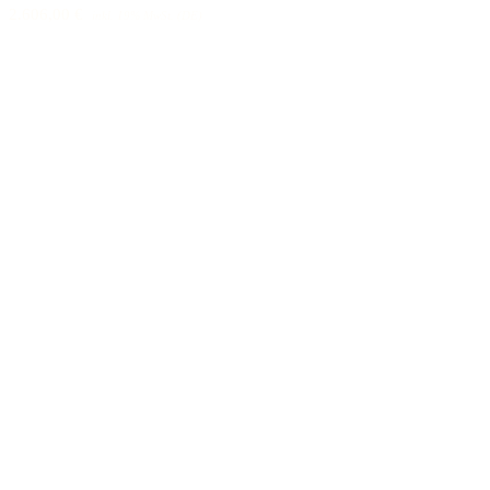
2.606,00 €
inkl. 19% MwSt. (DE)