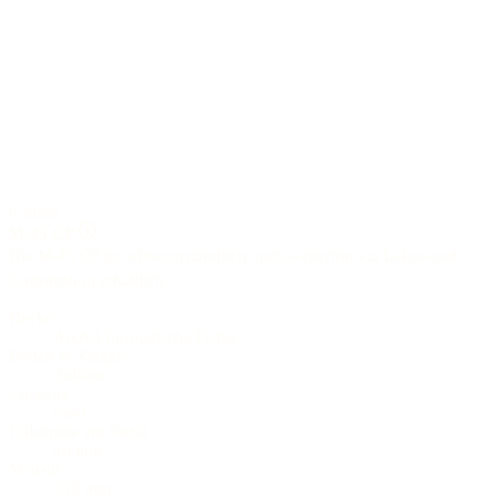
6-saiter
M-45 CP
Die M-45 CP ist selbstverständlich auch weiterhin via Lakewood
Customshop erhältlich
Decke
AAAA Europäische Fichte
Boden & Zargen
Zirikote
Cutaway
rund
Halsbreite am Sattel
46 mm
Mensur
650 mm