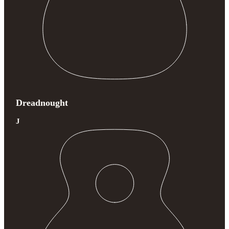
Dreadnought
J