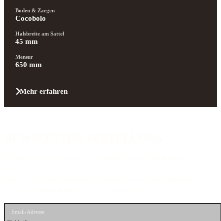
Boden & Zargen
Cocobolo
Halsbreite am Sattel
45 mm
Mensur
650 mm
Mehr erfahren
NEWSLETTER-BESTELLUNG
Melde Dich jetzt für unseren Newsletter an und bleib immer up to
date.
Infos zu Gitarren, Veranstaltungen oder exklusiven Angeboten
werden wir danach direkt in dein Postfach liefern.
Email-Adresse