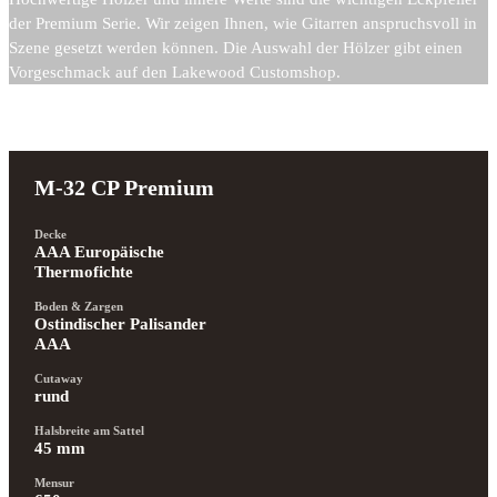
der Premium Serie. Wir zeigen Ihnen, wie Gitarren anspruchsvoll in
Szene gesetzt werden können. Die Auswahl der Hölzer gibt einen
Vorgeschmack auf den Lakewood Customshop.
M-32 CP Premium
Decke
AAA Europäische 
Thermofichte
Boden & Zargen
Ostindischer Palisander 
AAA
Cutaway
rund
Halsbreite am Sattel
45 mm
Mensur