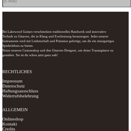
Bei Lakewood Guitars verschmelzen traditionelles Handwerk und innovative 
Technik zu Gitarren, die in Klang und Erscheinung herausragen. Jedes unserer 
Instrumente wird mit Leidenschaft und Präzision gefertigt, um dir ein einzigartiges 
Spielerlebnis zu bieten.

Nutze unseren Customshop und den Gitarren-Designer, um deine Traumgitarre zu 
gestalten. Sie ist dir schon jetzt ganz nah!
RECHTLICHES
Impressum
Datenschutz
Haftungsausschluss
Widerrufsbelehrung
ALLGEMEIN
Onlineshop
Kontakt
Credits