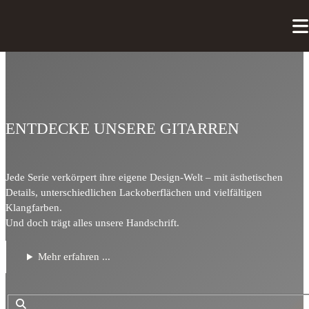
ENTDECKE UNSERE GITARREN
Jede Serie verkörpert ihre eigene Design-Welt – mit ästhetischen
Details, unterschiedlichen Lackoberflächen und vielfältigen
Klangfarben.
Und doch trägt alles unsere Handschrift.
Mehr erfahren ...