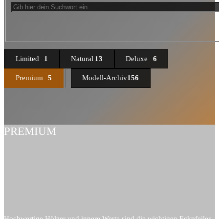
Limited
1
Natural
13
Deluxe
6
Premium
5
Modell-Archiv
156
PREMIUM
Hochwertige Hölzer und innere Werte sind die wichtigen Eckpfeiler