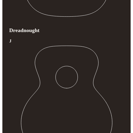
Dreadnought
J