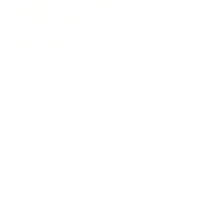
Europäische Fichte, 50 Jahre alt
Boden & Zargen
Ostindischer Palisander AA
Cutaway
rund
Halsbreite am Sattel
43 mm
Mensur
650 mm
Tonabnehmer System
L.R. Baggs Anthem Stagepro
3.649,00 €
inkl. 19% MwSt. (DE)