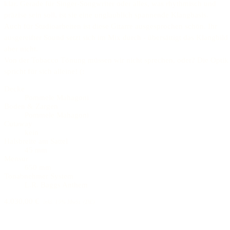
klar. Gerade für Singer-Songwriter oder alles, was rhythmisch und
präzise sein soll, ist sie eine unglaublich spannende Klangbasis.
Auch für Studioarbeiten ist diese Gitarre ausgesprochen schön. Ihr
ausgereifter Sound setzt sich im Mix durch - übersättigt das Klangbild
aber nicht.
Von der Tobacco Tönung müssen wir nicht sprechen, oder? Die Optik
Decke
Pommele Mahagoni
Boden & Zargen
Pommele Mahagoni
Cutaway
kein
Halsbreite am Sattel
45 mm
Mensur
650 mm
Tonabnehmer System
L.R. Baggs Anthem
4.030,00 €
inkl. 19% MwSt. (DE)