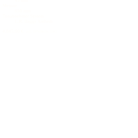
45 mm
Mensur
650 mm
Tonabnehmer System
L.R. Baggs Anthem
4.845,00 €
inkl. 19% MwSt. (DE)