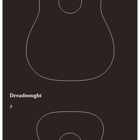
Dreadnought
J